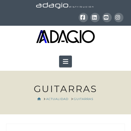
Facebook
LinkedIn
YouTube
Inst
Navigation
GUITARRAS
HOME
ACTUALIDAD
GUITARRAS