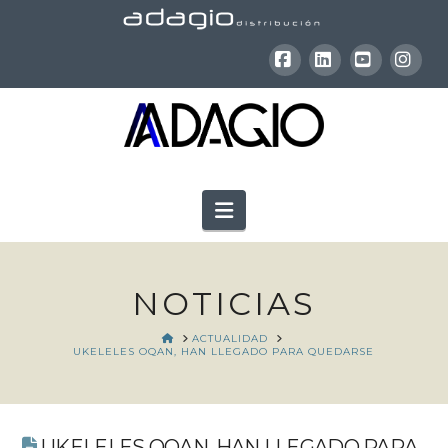
Facebook
LinkedIn
YouTube
Inst
Navigation
NOTICIAS
HOME
ACTUALIDAD
UKELELES OQAN, HAN LLEGADO PARA QUEDARSE
UKELELES OQAN, HAN LLEGADO PARA