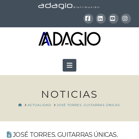
Facebook
LinkedIn
YouTube
Inst
Navigation
NOTICIAS
HOME
ACTUALIDAD
JOSÉ TORRES. GUITARRAS ÚNICAS.
JOSÉ TORRES. GUITARRAS ÚNICAS.