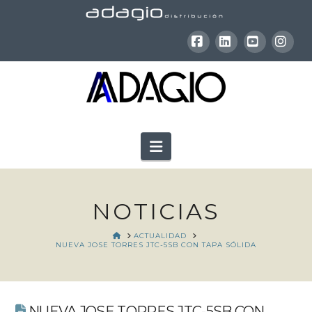
Facebook
LinkedIn
YouTube
Inst
Navigation
NOTICIAS
HOME
ACTUALIDAD
NUEVA JOSE TORRES JTC-5SB CON TAPA SÓLIDA
NUEVA JOSE TORRES JTC-5SB CON