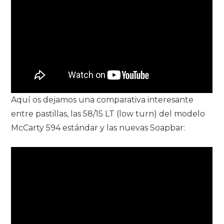
Aquí os dejamos una comparativa interesante
entre pastillas, las 58/15 LT (low turn) del modelo
McCarty 594 estándar y las nuevas Soapbar: