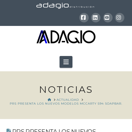
Facebook
LinkedIn
YouTube
Inst
Navigation
NOTICIAS
HOME
ACTUALIDAD
PRS PRESENTA LOS NUEVOS MODELOS MCCARTY 594 SOAPBAR.
PRS PRESENTA LOS NUEVOS