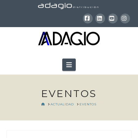
Facebook
LinkedIn
YouTube
Inst
Navigation
EVENTOS
HOME
ACTUALIDAD
EVENTOS