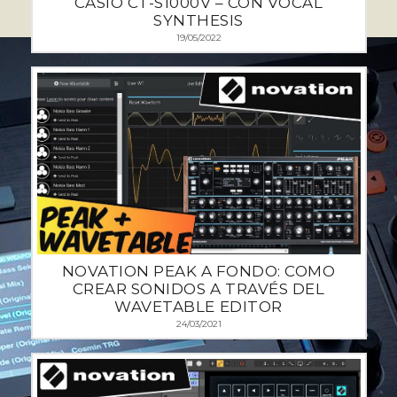
CASIO CT-S1000V – CON VOCAL
SYNTHESIS
19/05/2022
NOVATION PEAK A FONDO: COMO
CREAR SONIDOS A TRAVÉS DEL
WAVETABLE EDITOR
24/03/2021