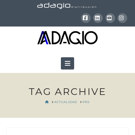
Facebook
LinkedIn
YouTube
Inst
Navigation
TAG ARCHIVE
HOME
ACTUALIDAD
PRS