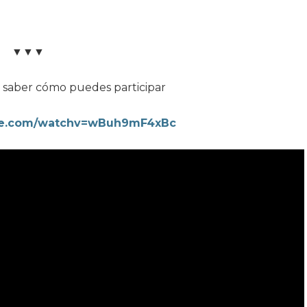
▼▼▼
a saber cómo puedes participar
ube.com/watchv=wBuh9mF4xBc