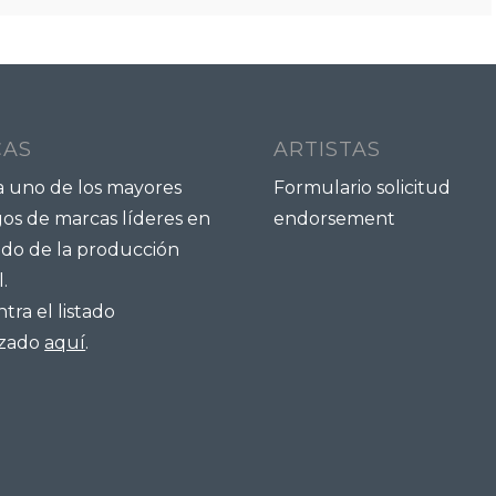
CAS
ARTISTAS
a uno de los mayores
Formulario solicitud
gos de marcas líderes en
endorsement
do de la producción
.
ra el listado
izado
aquí
.