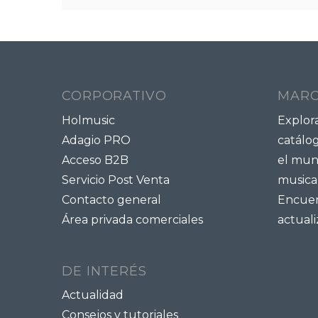
CORPORATIVO
MAR
Holmusic
Explor
Adagio PRO
catálo
Acceso B2B
el mun
Servicio Post Venta
musical
Contacto general
Encuent
Área privada comerciales
actual
DE INTERÉS
Actualidad
Consejos y tutoriales