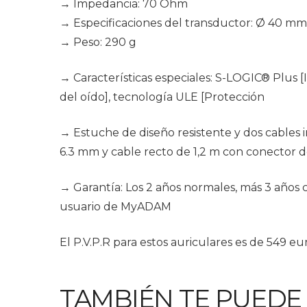
→ Impedancia: 70 Ohm
→ Especificaciones del transductor: Ø 40 mm
→ Peso: 290 g
→ Características especiales: S-LOGIC® Plus 
del oído], tecnología ULE [Protección
→ Estuche de diseño resistente y dos cables 
6.3 mm y cable recto de 1,2 m con conector 
→ Garantía: Los 2 años normales, más 3 años 
usuario de MyADAM
El P.V.P.R para estos auriculares es de 549 eu
TAMBIÉN TE PUEDE I