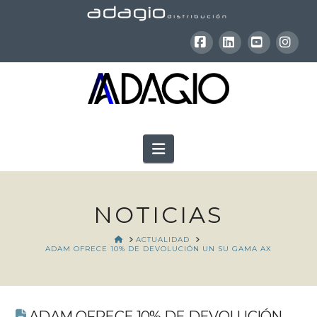
Facebook
LinkedIn
YouTube
Inst
Navigation
NOTICIAS
HOME
ACTUALIDAD
ADAM OFRECE 10% DE DEVOLUCIÓN UN SU GAMA AX
ADAM OFRECE 10% DE DEVOLUCIÓN