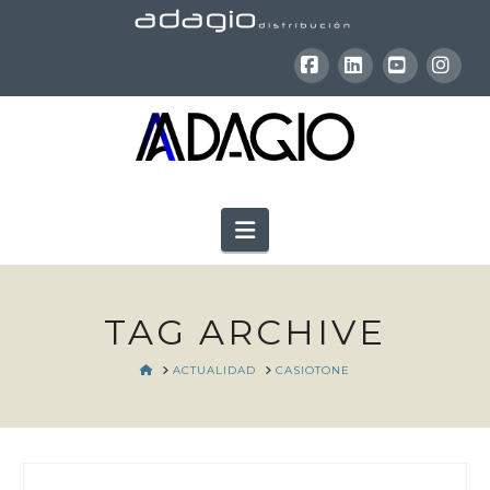
Facebook
LinkedIn
YouTube
Inst
Navigation
TAG ARCHIVE
HOME
ACTUALIDAD
CASIOTONE