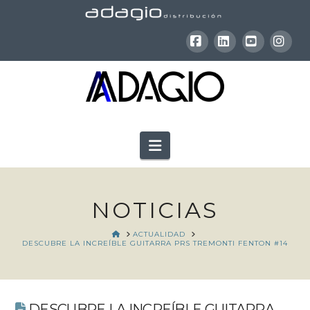
Facebook
LinkedIn
YouTube
Inst
Navigation
NOTICIAS
HOME
ACTUALIDAD
DESCUBRE LA INCREÍBLE GUITARRA PRS TREMONTI FENTON #14
DESCUBRE LA INCREÍBLE GUITARRA