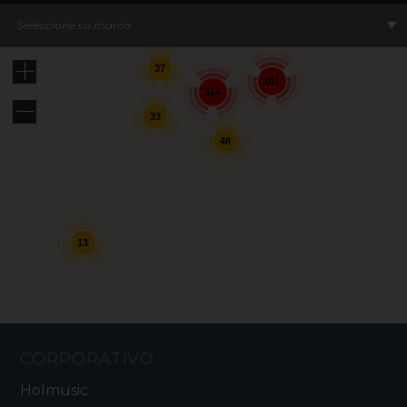
Seleccione su marca
37
101
114
33
48
13
CORPORATIVO
Holmusic