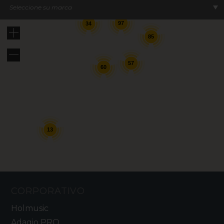
Seleccione su marca
97
34
85
57
60
13
CORPORATIVO
Holmusic
Adagio PRO