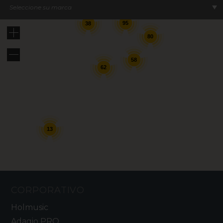
Seleccione su marca
95
38
80
58
62
13
CORPORATIVO
Holmusic
Adagio PRO