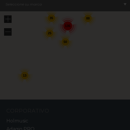
Seleccione su marca
35
88
135
25
50
13
CORPORATIVO
Holmusic
Adagio PRO