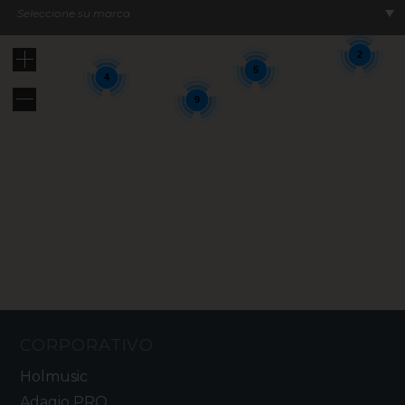
12
8
Seleccione su marca
2
5
4
9
CORPORATIVO
Holmusic
Adagio PRO