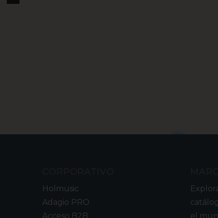
2
CORPORATIVO
MAR
Holmusic
Explor
Adagio PRO
catálo
Acceso B2B
el mun