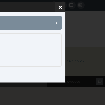
Facebook
LinkedIn
YouTube
Instagram
 B2B
CONTACTO
HOME
MAP LOCATIONS
MG COLON
leccione su marca