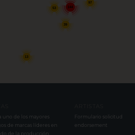
97
144
53
39
13
CAS
ARTISTAS
a uno de los mayores
Formulario solicitud
gos de marcas líderes en
endorsement
do de la producción