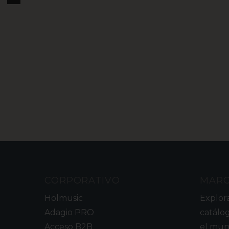
CORPORATIVO
MAR
Holmusic
Explor
Adagio PRO
catálo
Acceso B2B
el mun