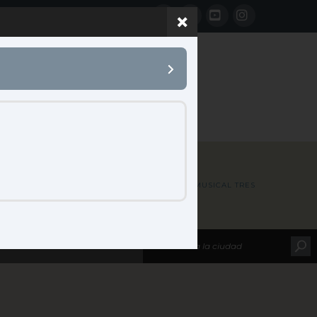
Facebook
LinkedIn
YouTube
Instagram
 B2B
CONTACTO
HOME
MAP LOCATIONS
M C GRUP S C P - MUSICAL TRES
leccione su marca