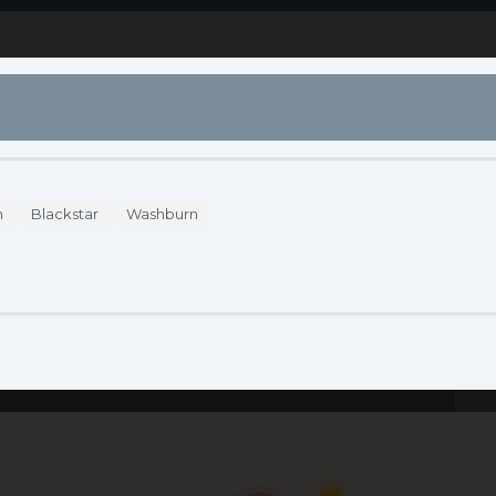
S
DÓNDE COMPRAR
ENDORSERS
ACCESO
m
Blackstar
Washburn
Se