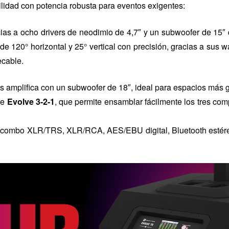
ilidad con potencia robusta para eventos exigentes:
as a ocho drivers de neodimio de 4,7″ y un subwoofer de 15″ 
de 120° horizontal y 25° vertical con precisión, gracias a sus
ecable.
s amplifica con un subwoofer de 18″, ideal para espacios más 
je
Evolve 3-2-1
, que permite ensamblar fácilmente los tres comp
s combo XLR/TRS, XLR/RCA, AES/EBU digital, Bluetooth estére
eventos y lugares que exigen sonido potente y despliegue ráp