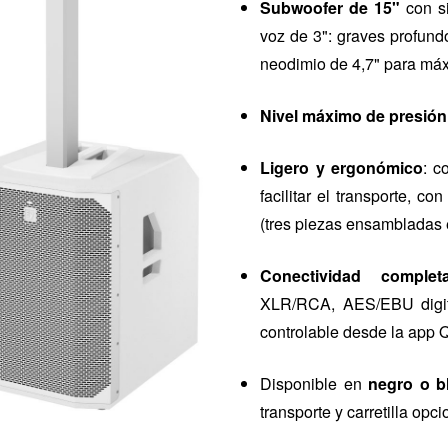
Subwoofer de 15"
con si
voz de 3": graves profun
neodimio de 4,7" para má
Nivel máximo de presión
Ligero y ergonómico
: c
facilitar el transporte, c
(tres piezas ensambladas 
Conectividad complet
XLR/RCA, AES/EBU digita
controlable desde la app 
Disponible en
negro o b
transporte y carretilla opc