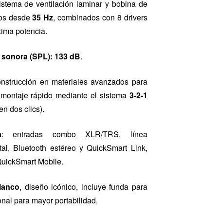
stema de ventilación laminar y bobina de
dos desde
35 Hz
, combinados con 8 drivers
xima potencia.
 sonora (SPL): 133 dB
.
onstrucción en materiales avanzados para
on montaje rápido mediante el sistema
3-2-1
en dos clics).
a
: entradas combo XLR/TRS, línea
l, Bluetooth estéreo y QuickSmart Link,
QuickSmart Mobile.
lanco
, diseño icónico, incluye funda para
ional para mayor portabilidad.