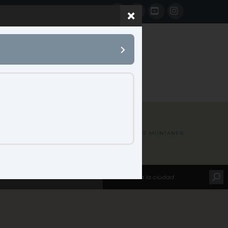
Facebook
LinkedIn
YouTube
Instagram
 B2B
CONTACTO
HOME
MAP LOCATIONS
UME MUNTANER
leccione su marca