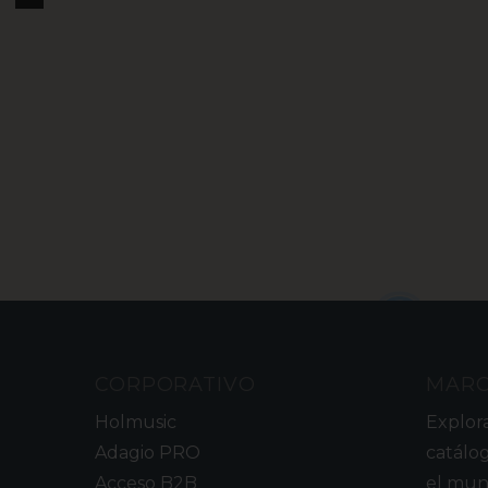
2
CORPORATIVO
MAR
Holmusic
Explor
Adagio PRO
catálo
Acceso B2B
el mun