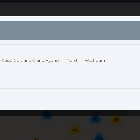
S
DÓNDE COMPRAR
ENDORSERS
ACCESO
Casio Celviano Grand Hybrid
Nord
Washburn
Se
3
3
14
13
7