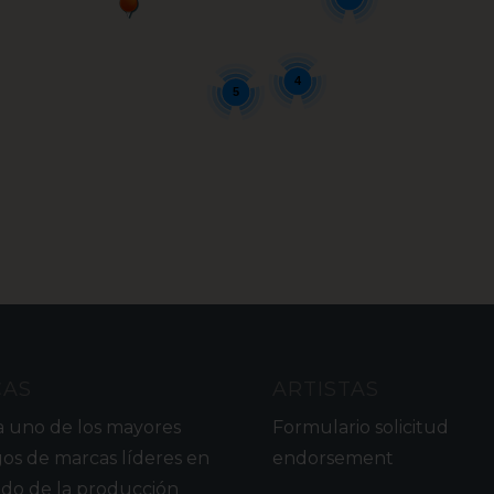
4
5
CAS
ARTISTAS
a uno de los mayores
Formulario solicitud
gos de marcas líderes en
endorsement
do de la producción