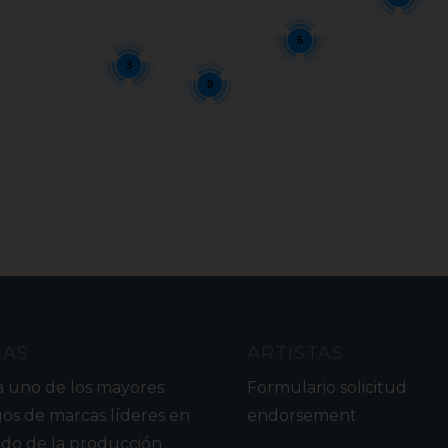
5
3
9
CAS
ARTISTAS
a uno de los mayores
Formulario solicitud
gos de marcas líderes en
endorsement
do de la producción