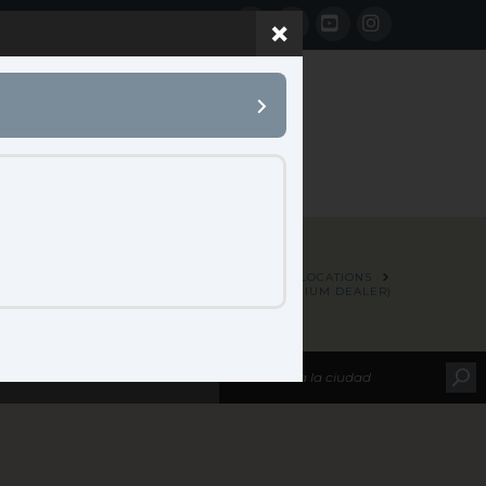
Facebook
LinkedIn
YouTube
Instagram
 B2B
CONTACTO
HOME
MAP LOCATIONS
UME MUNTANER (PRS PREMIUM DEALER)
leccione su marca