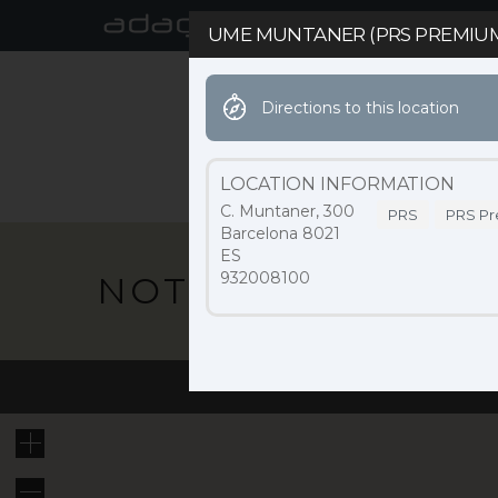
UME MUNTANER (PRS PREMIUM
Directions to this location
ACTUALIDAD
MARCA
LOCATION INFORMATION
C. Muntaner, 300
PRS
PRS Pr
Barcelona 8021
ES
932008100
NOTICIAS