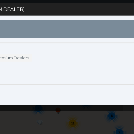
 DEALER)
S
DÓNDE COMPRAR
ENDORSERS
ACCESO
emium Dealers
4
6
Se
2
8
11
2