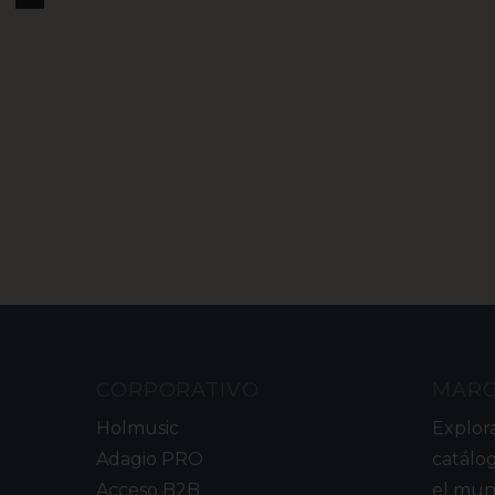
3
CORPORATIVO
MAR
Holmusic
Explor
Adagio PRO
catálo
Acceso B2B
el mun