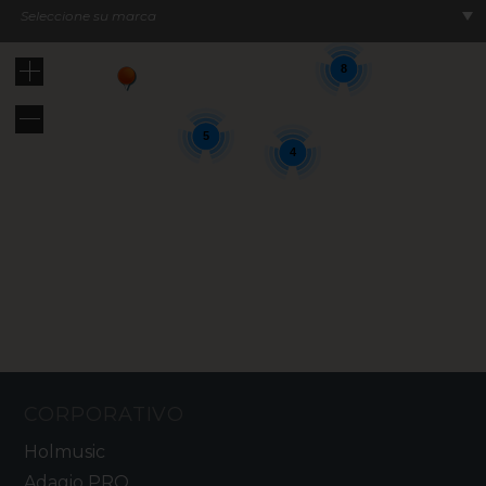
13
Seleccione su marca
8
5
4
CORPORATIVO
Holmusic
Adagio PRO