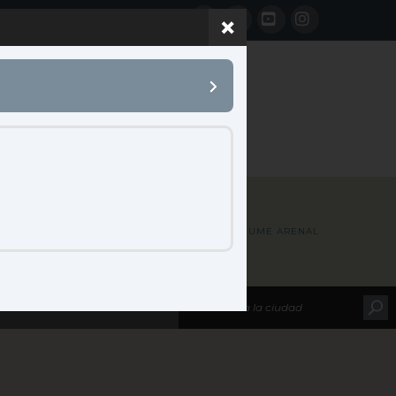
Facebook
LinkedIn
YouTube
Instagram
 B2B
CONTACTO
HOME
MAP LOCATIONS
UME ARENAL
leccione su marca