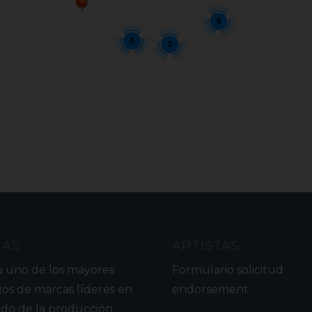
9
5
2
CAS
ARTISTAS
a uno de los mayores
Formulario solicitud
gos de marcas líderes en
endorsement
do de la producción