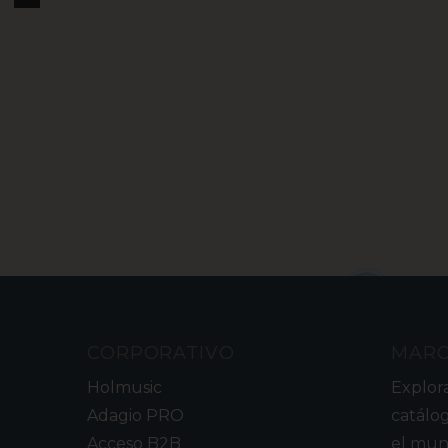
2
CORPORATIVO
MAR
Holmusic
Explor
Adagio PRO
catálo
Acceso B2B
el mun