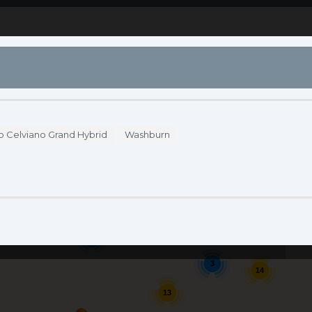
S
DÓNDE COMPRAR
ENDORSERS
ACCESO
o Celviano Grand Hybrid
Washburn
2
Se
3
14
13