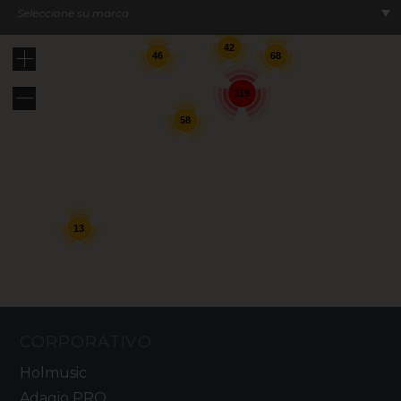
Seleccione su marca
42
46
68
119
58
13
CORPORATIVO
Holmusic
Adagio PRO