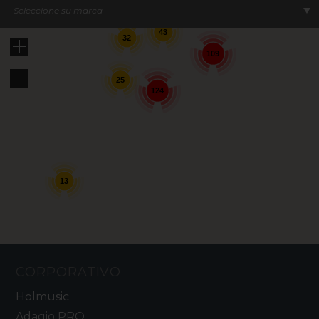
Seleccione su marca
43
32
109
25
124
13
CORPORATIVO
Holmusic
Adagio PRO