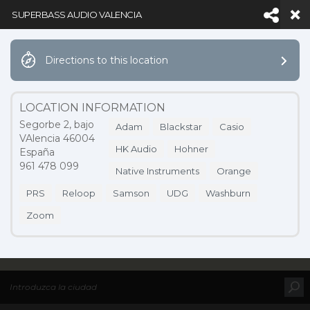
SUPERBASS AUDIO VALENCIA
Directions to this location
Facebook
LinkedIn
YouTube
Inst
LOCATION INFORMATION
Segorbe 2, bajo
Adam
Blackstar
Casio
VAlencia 46004
Navigation
HK Audio
Hohner
España
961 478 099
Native Instruments
Orange
PRS
Reloop
Samson
UDG
Washburn
NOTICIAS
Zoom
HOME
MAP LOCATIONS
SUPERBASS AUDIO VALENCIA