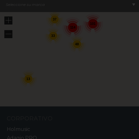
Seleccione su marca
37
101
114
33
48
13
CORPORATIVO
Holmusic
Adagio PRO