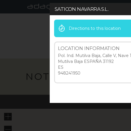
SATICON NAVARRA S.L.
Directions to this location
ACTUALIDAD
MARCA
LOCATION INFORMATION
Pol. Ind. Mutilva Baja, Calle V, Nave 
Mutilva Baja ESPAÑA 31192
ES
948241950
NOTICIAS