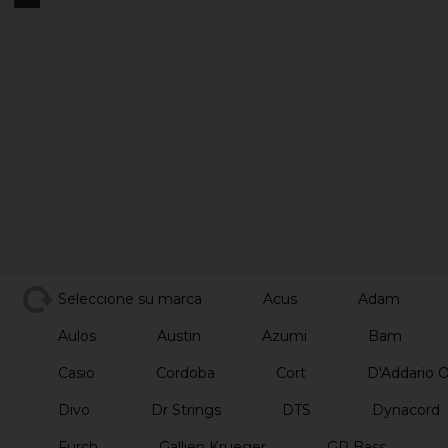
Seleccione su marca
Acus
Adam
Aulos
Austin
Azumi
Bam
Casio
Cordoba
Cort
D'Addario 
Divo
Dr Strings
DTS
Dynacord
Furch
Gallien Krueger
GR Bass