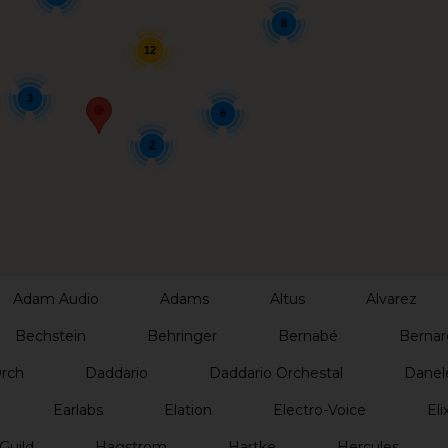
8
12
3
6
2
Adam Audio
Adams
Altus
Alvarez
Bechstein
Behringer
Bernabé
Bernar
Orch
Daddario
Daddario Orchestal
Danel
Earlabs
Elation
Electro-Voice
Elix
Guild
Hagstrom
Hartke
Hercules