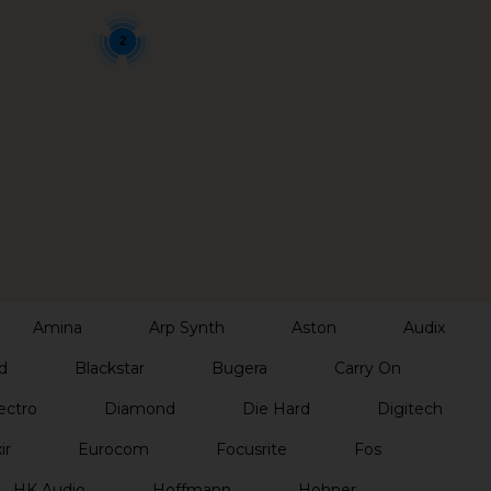
2
Amina
Arp Synth
Aston
Audix
d
Blackstar
Bugera
Carry On
ectro
Diamond
Die Hard
Digitech
ir
Eurocom
Focusrite
Fos
HK Audio
Hoffmann
Hohner