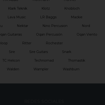
Klark Teknik
Klotz
Knobloch
Lava Music
LR Baggs
Mackie
tu
Nektar
Nino Percusion
Nord
qan Guitarras
Oqan Percusión
Oqan Viento
loop
Ritter
Rochester
Sire
Sire Guitars
Snark
TC Helicon
Technomad
Thomastik
Walden
Wampler
Washburn
REDES SOCIALES