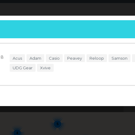
S
DÓNDE COMPRAR
ENDORSERS
ACCESO
18
Acus
Adam
Casio
Peavey
Reloop
Samson
UDG Gear
Xvive
5
Se
5
4