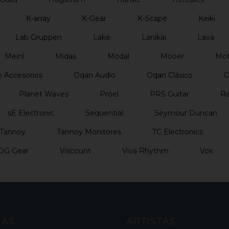
K-array
K-Gear
K-Scape
Keiki
Lab Gruppen
Lake
Lanikai
Lava
Meinl
Midas
Modal
Mooer
Mo
 Accesorios
Oqan Audio
Oqan Clásico
O
Planet Waves
Proel
PRS Guitar
Re
sE Electronic
Sequential
Seymour Duncan
Tannoy
Tannoy Monitores
TC Electronics
DG Gear
Viscount
Viva Rhythm
Vox
CAS
ARTISTAS