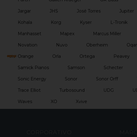
Jargar
JHS
José Torres
Jupiter
Kohala
Korg
Kyser
L-Tronik
Manhasset
Mapex
Marcus Miller
Novation
Nuvo
Oberheim
Oqan
Orange
Orla
Ortega
Peavey
Samick Pianos
Samson
Schecter
Sonic Energy
Sonor
Sonor Orff
Trace Elliot
Turbosound
UDG
U
Waves
XO
Xvive
CORPORATIVO
MAR