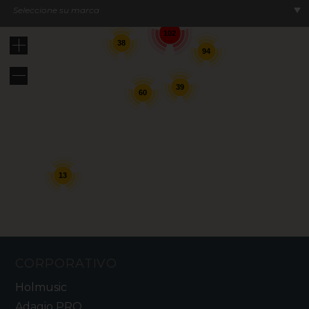
Seleccione su marca
102
38
94
39
60
13
CORPORATIVO
Holmusic
Adagio PRO