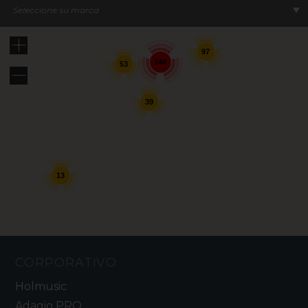
Seleccione su marca
97
144
53
39
13
CORPORATIVO
Holmusic
Adagio PRO