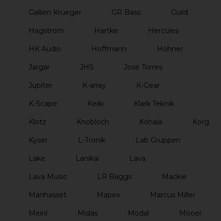
Gallien Krueger
GR Bass
Guild
Hagstrom
Hartke
Hercules
HK Audio
Hoffmann
Hohner
Jargar
JHS
José Torres
Jupiter
K-array
K-Gear
K-Scape
Keiki
Klark Teknik
Klotz
Knobloch
Kohala
Korg
Kyser
L-Tronik
Lab Gruppen
Lake
Lanikai
Lava
Lava Music
LR Baggs
Mackie
Manhasset
Mapex
Marcus Miller
Meinl
Midas
Modal
Mooer