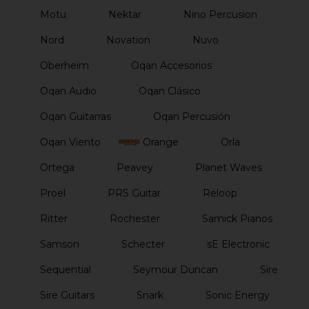
Motu
Nektar
Nino Percusion
Nord
Novation
Nuvo
Oberheim
Oqan Accesorios
Oqan Audio
Oqan Clásico
Oqan Guitarras
Oqan Percusión
Oqan Viento
Orange
Orla
Ortega
Peavey
Planet Waves
Proel
PRS Guitar
Reloop
Ritter
Rochester
Samick Pianos
Samson
Schecter
sE Electronic
Sequential
Seymour Duncan
Sire
Sire Guitars
Snark
Sonic Energy