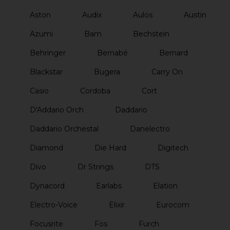
Aston
Audix
Aulos
Austin
Azumi
Bam
Bechstein
Behringer
Bernabé
Bernard
Blackstar
Bugera
Carry On
Casio
Cordoba
Cort
D'Addario Orch
Daddario
Daddario Orchestal
Danelectro
Diamond
Die Hard
Digitech
Divo
Dr Strings
DTS
Dynacord
Earlabs
Elation
Electro-Voice
Elixir
Eurocom
Focusrite
Fos
Furch