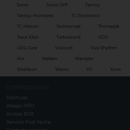
Sonor
Sonor Orff
Tannoy
Tannoy Monitores
TC Electronics
TC Helicon
Technomad
Thomastik
Trace Elliot
Turbosound
UDG
UDG Gear
Viscount
Viva Rhythm
Vox
Walden
Wampler
Washburn
Waves
XO
Xvive
CORPORATIVO
Holmusic
Adagio PRO
Acceso B2B
Servicio Post Venta