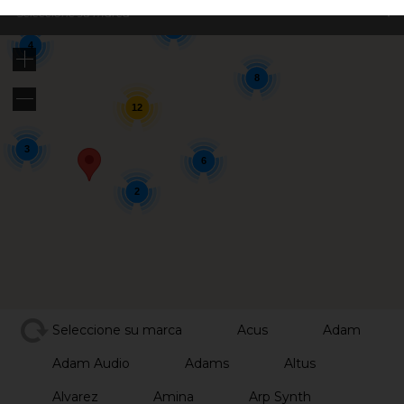
Seleccione su marca
5
4
8
12
3
6
2
Seleccione su marca
Acus
Adam
Adam Audio
Adams
Altus
Alvarez
Amina
Arp Synth