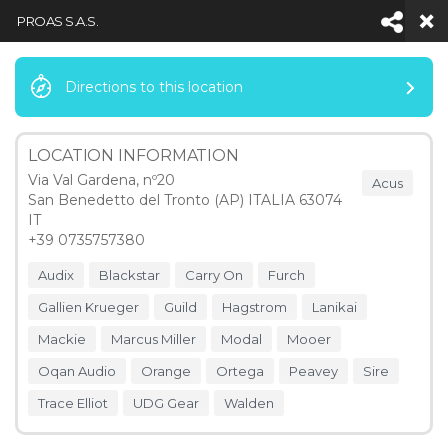
PROAS S.A.S.
Directions to this location
Facebook
LinkedIn
YouTube
Inst
LOCATION INFORMATION
Via Val Gardena, nº20
Acus
San Benedetto del Tronto (AP) ITALIA 63074
Navigation
IT
+39 0735757380
Audix
Blackstar
Carry On
Furch
NOTICIAS
Gallien Krueger
Guild
Hagstrom
Lanikai
HOME
Mackie
Marcus Miller
Modal
Mooer
MAP LOCATIONS
PROAS S.A.S.
Oqan Audio
Orange
Ortega
Peavey
Sire
4
Trace Elliot
UDG Gear
Walden