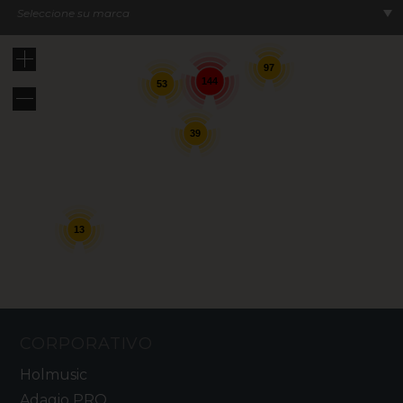
Seleccione su marca
97
144
53
39
13
CORPORATIVO
Holmusic
Adagio PRO