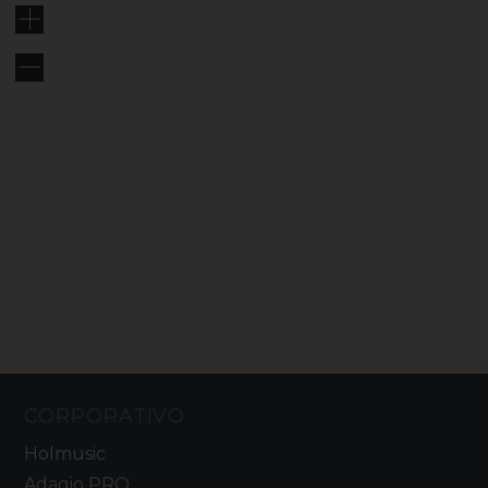
CORPORATIVO
Holmusic
Adagio PRO