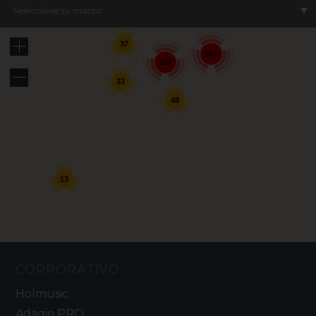
Seleccione su marca
37
101
114
33
48
13
CORPORATIVO
Holmusic
Adagio PRO