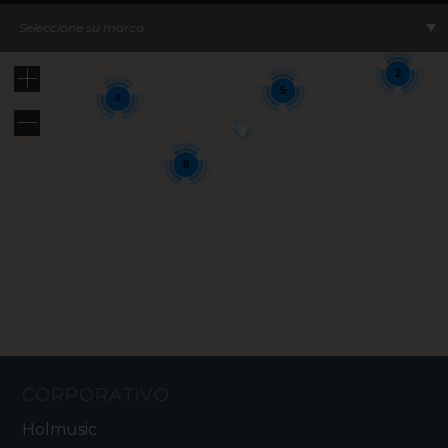
13
2
8
Seleccione su marca
2
5
4
8
CORPORATIVO
Holmusic