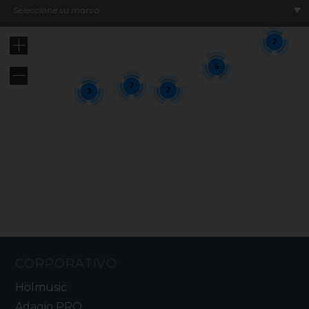
12
8
Seleccione su marca
2
5
7
2
3
CORPORATIVO
Holmusic
Adagio PRO