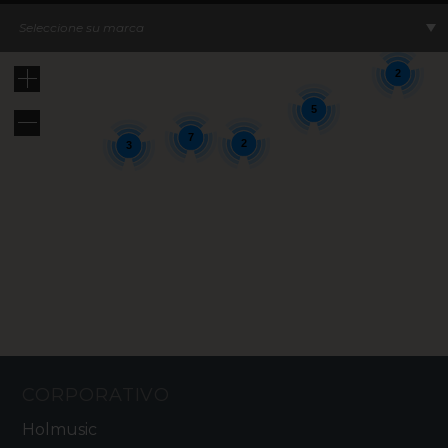
12
8
Seleccione su marca
2
5
7
2
3
CORPORATIVO
Holmusic