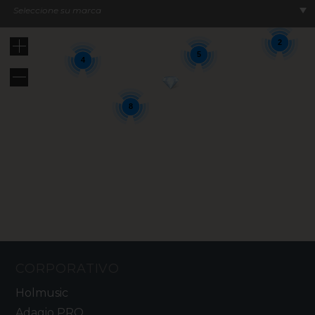
8
Seleccione su marca
2
5
4
8
CORPORATIVO
Holmusic
Adagio PRO