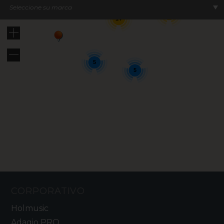
Seleccione su marca
18
14
5
5
CORPORATIVO
Holmusic
Adagio PRO