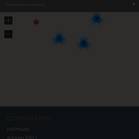
12
Seleccione su marca
9
5
4
CORPORATIVO
Holmusic
Adagio PRO