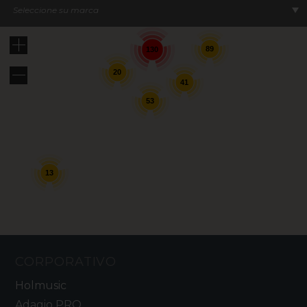
Seleccione su marca
89
130
20
41
53
13
CORPORATIVO
Holmusic
Adagio PRO