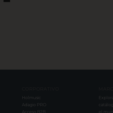
CORPORATIVO
MAR
Holmusic
Explor
Adagio PRO
catálo
Acceso B2B
el mun