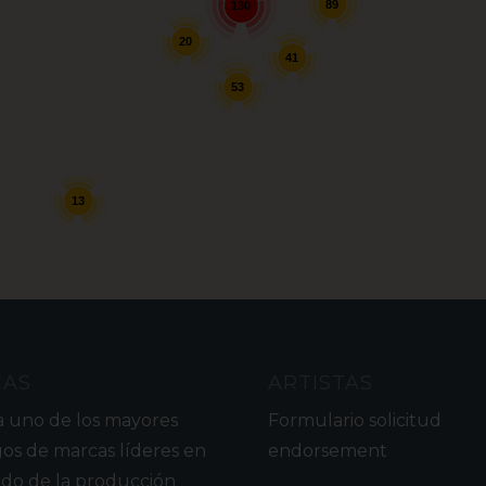
89
130
20
41
53
13
CAS
ARTISTAS
a uno de los mayores
Formulario solicitud
gos de marcas líderes en
endorsement
do de la producción