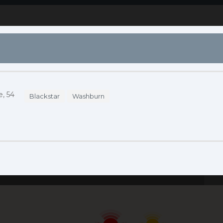
S
DÓNDE COMPRAR
ENDORSERS
ACCESO
e, 54
Blackstar
Washburn
Se