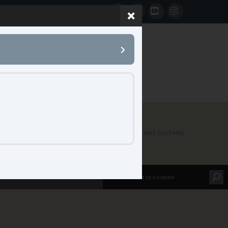
Facebook
LinkedIn
YouTube
Instagram
 B2B
CONTACTO
HOME
MAP LOCATIONS
MAT GUITARS
leccione su marca