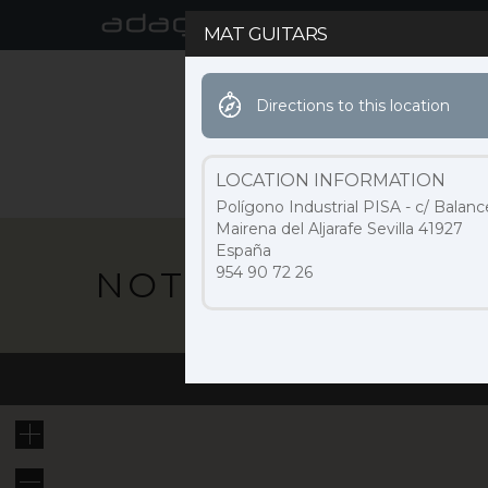
MAT GUITARS
Directions to this location
ACTUALIDAD
MARCA
LOCATION INFORMATION
Polígono Industrial PISA - c/ Balanc
Mairena del Aljarafe Sevilla 41927
España
954 90 72 26
NOTICIAS