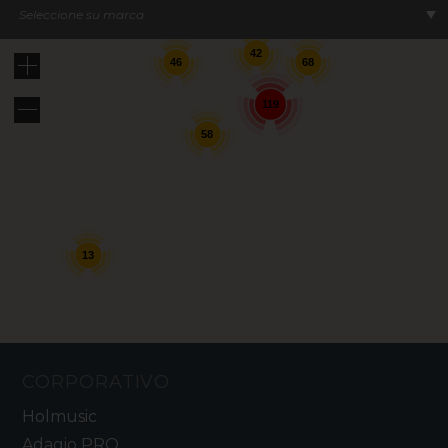
Seleccione su marca
42
46
68
119
58
13
CORPORATIVO
Holmusic
Adagio PRO