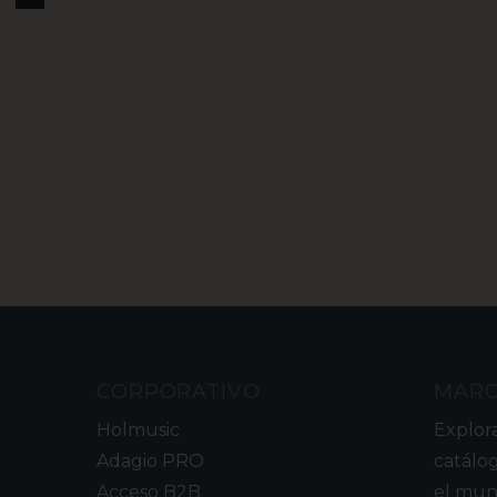
CORPORATIVO
MAR
Holmusic
Explor
Adagio PRO
catálo
Acceso B2B
el mun