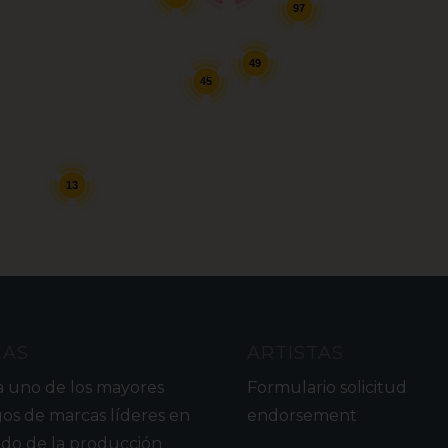
97
49
45
13
CAS
ARTISTAS
a uno de los mayores
Formulario solicitud
gos de marcas líderes en
endorsement
do de la producción