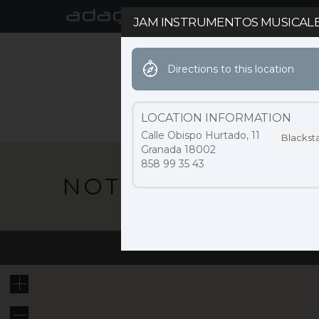
JAM INSTRUMENTOS MUSICAL
Directions to this location
ACTUALIDAD
MARCA
LOCATION INFORMATION
Calle Obispo Hurtado, 11
Blackst
Granada 18002
858 99 35 43
NOTICIAS