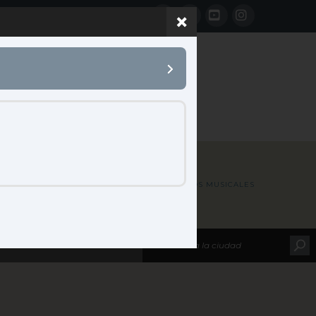
Facebook
LinkedIn
YouTube
Instagram
 B2B
CONTACTO
HOME
MAP LOCATIONS
JAM INSTRUMENTOS MUSICALES
leccione su marca