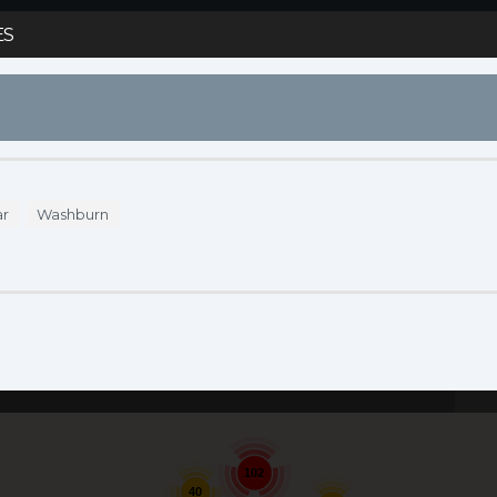
ES
S
DÓNDE COMPRAR
ENDORSERS
ACCESO
ar
Washburn
Se
102
40