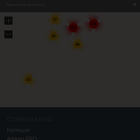
Seleccione su marca
37
101
114
33
48
13
CORPORATIVO
Holmusic
Adagio PRO