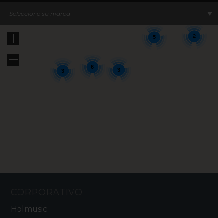
2
12
8
Seleccione su marca
2
5
6
3
3
CORPORATIVO
Holmusic