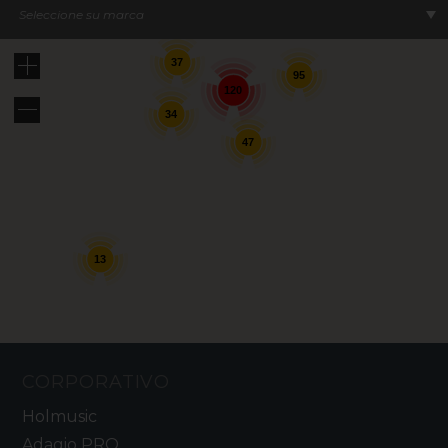
Seleccione su marca
37
95
120
34
47
13
CORPORATIVO
Holmusic
Adagio PRO