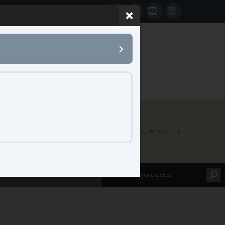
Facebook
LinkedIn
YouTube
Instagram
 B2B
CONTACTO
HOME
MAP LOCATIONS
GALIMUSIC S L
leccione su marca