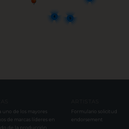
4
5
CAS
ARTISTAS
a uno de los mayores
Formulario solicitud
gos de marcas líderes en
endorsement
do de la producción