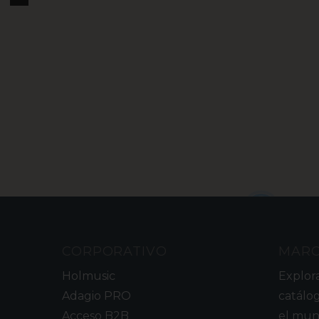
2
CORPORATIVO
MAR
Holmusic
Explor
Adagio PRO
catálo
Acceso B2B
el mun