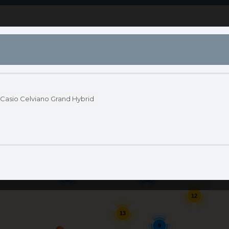
S
DÓNDE COMPRAR
ENDORSERS
ACCESO
Casio Celviano Grand Hybrid
2
3
Se
12
13
9