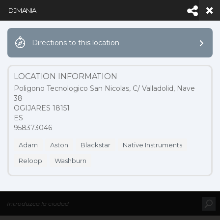
DJMANIA
Directions to this location
Facebook
LinkedIn
YouTube
Inst
LOCATION INFORMATION
Poligono Tecnologico San Nicolas, C/ Valladolid, Nave
38
Navigation
OGIJARES 18151
ES
958373046
NOTICIAS
Adam
Aston
Blackstar
Native Instruments
Reloop
Washburn
HOME
MAP LOCATIONS
DJMANIA