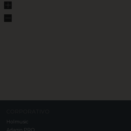
CORPORATIVO
Holmusic
Adagio PRO